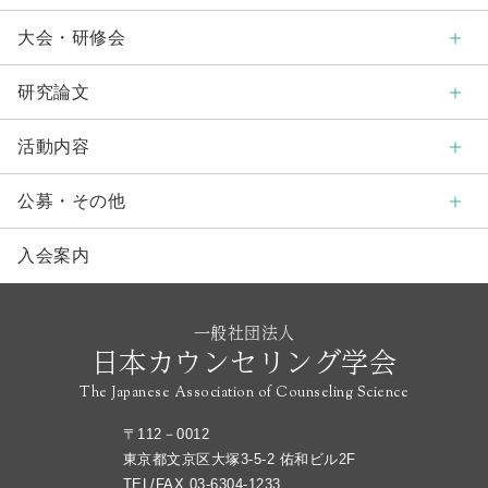
大会・研修会
研究論文
活動内容
公募・その他
入会案内
一般社団法人
日本カウンセリング学会
The Japanese Association of Counseling Science
〒112－0012
東京都文京区大塚3-5-2 佑和ビル2F
TEL/FAX
03-6304-1233