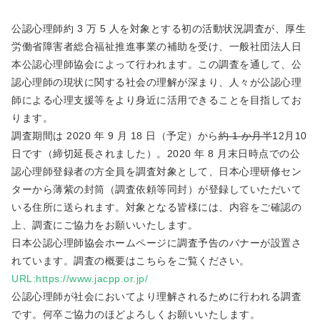
公認心理師約 3 万 5 人を対象とする初の活動状況調査が、厚生
労働省障害者総合福祉推進事業の補助を受け、一般社団法人日
本公認心理師協会によって行われます。この調査を通して、公
認心理師の現状に関する社会の理解が深まり、人々が公認心理
師による心理支援等をより身近に活用できることを目指してお
ります。
調査期間は 2020 年 9 月 18 日（予定）から
約 1 か月半
12月10
日です（締切延長されました）。2020 年 8 月末日時点での公
認心理師登録者の方全員を調査対象として、日本心理研修セン
ターから薄紫の封筒（調査依頼等同封）が登録していただいて
いる住所に送られます。対象となる皆様には、内容をご確認の
上、調査にご協力をお願いいたします。
日本公認心理師協会ホームページに調査予告のバナーが設置さ
れています。調査の概要はこちらをご覧ください。
URL:https://www.jacpp.or.jp/
公認心理師が社会においてより理解されるために行われる調査
です。何卒ご協力のほどよろしくお願いいたします。