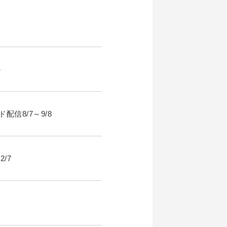
）
配信8/7～9/8
/7