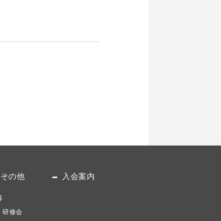
・その他
入会案内
募
・研修会