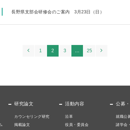
長野県支部会研修会のご案内 3月23日（日）
1
2
3
…
25
研究論文
活動内容
公募
カウンセリング研究
沿革
就職公
ム
掲載論文
役員・委員会
諸学会